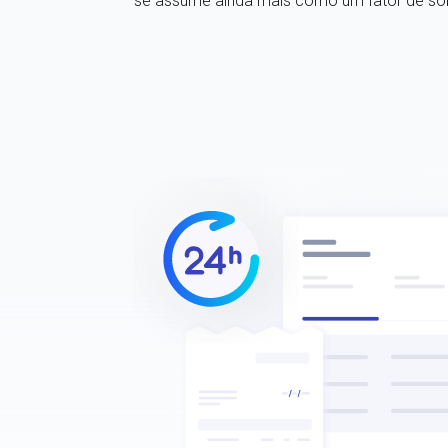
se assume ainda mais como um fator de sob