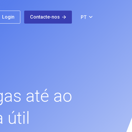
Login
Contacte-nos
PT
gas até ao
 útil