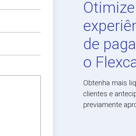
Otimize
experiê
de pag
o Flexc
Obtenha mais li
clientes e antec
previamente apr