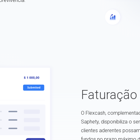
revivência.
Faturação 
O Flexcash, complementad
Saphety, disponibiliza o se
clientes aderentes possam,
fundos no prazo máximo de