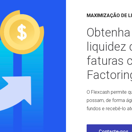
MAXIMIZAÇÃO DE L
Obtenha
liquidez
faturas 
Factorin
O Flexcash permite qu
possam, de forma ágil
fundos e recebê-lo até
Contacte-nos